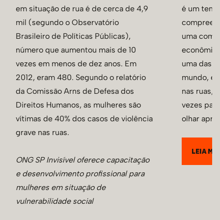
em situação de rua é de cerca de 4,9
é um tema
mil (segundo o Observatório
compreens
Brasileiro de Políticas Públicas),
uma comple
número que aumentou mais de 10
econômicos
vezes em menos de dez anos. Em
uma das m
2012, eram 480. Segundo o relatório
mundo, es
da Comissão Arns de Defesa dos
nas ruas, 
Direitos Humanos, as mulheres são
vezes pas
vítimas de 40% dos casos de violência
olhar apre
grave nas ruas.
LEIA MA
ONG SP Invisível oferece capacitação
e desenvolvimento profissional para
mulheres em situação de
vulnerabilidade social