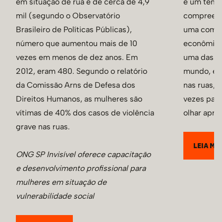
em situação de rua é de cerca de 4,9
é um tema
mil (segundo o Observatório
compreens
Brasileiro de Políticas Públicas),
uma comple
número que aumentou mais de 10
econômicos
vezes em menos de dez anos. Em
uma das m
2012, eram 480. Segundo o relatório
mundo, es
da Comissão Arns de Defesa dos
nas ruas, 
Direitos Humanos, as mulheres são
vezes pas
vítimas de 40% dos casos de violência
olhar apre
grave nas ruas.
LEIA MA
ONG SP Invisível oferece capacitação
e desenvolvimento profissional para
mulheres em situação de
vulnerabilidade social