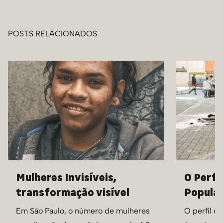
POSTS RELACIONADOS
Mulheres Invisíveis,
O Perfi
transformação visível
Populaç
Em São Paulo, o número de mulheres
O perfil d