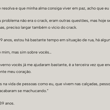
e resolva e que minha alma consiga viver em paz, acho que e
u problema não era o crack, eram outras questões, mas hoje se
as, preciso largar também o vício do crack.
 anos, estou há bastante tempo em situação de rua, há algun
re mim, mas sim sobre vocês…
nverno vocês já me ajudaram bastante, é a terceira vez que e
ente meu coração.
os na vida de pessoas como eu, que vivem nas calçadas, pes
 acabaram se machucando.”
 39 anos.