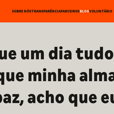
SOBRE NÓS
TRANSPARÊNCIA
PARCEIROS
BLOG
VOLUNTÁRIO
ue um dia tudo
 que minha alm
paz, acho que e