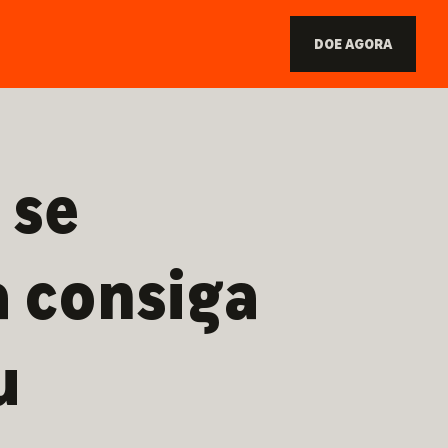
DOE AGORA
 se
a consiga
u