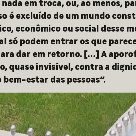
 nada em troca, ou, ao menos, pa
sso é excluído de um mundo const
ico, econômico ou social desse m
al só podem entrar os que parec
para dar em retorno. […] A aporo
o, quase invisível, contra a dign
 o bem-estar das pessoas”.