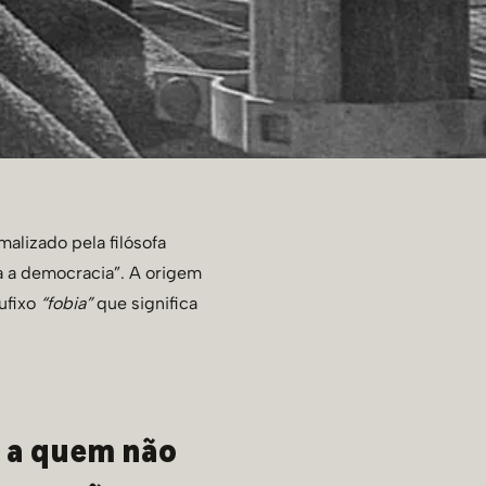
malizado pela filósofa
ra a democracia”. A origem
ufixo
“fobia”
que significa
o a quem não