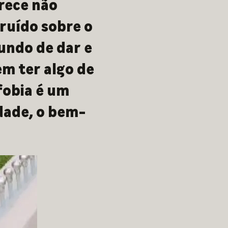
rece não
ruído sobre o
undo de dar e
em ter algo de
fobia é um
idade, o bem-