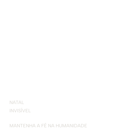
N
ATAL
INVI
S
ÍVEL
MANTENHA A FÉ NA HUMANIDADE