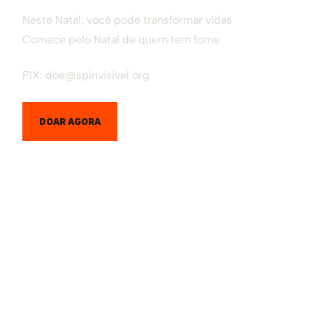
Neste Natal, você pode transformar vidas
Comece pelo Natal de quem tem fome
PIX: doe@spinvisivel.org
DOAR AGORA